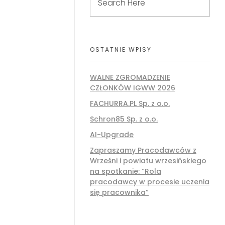
OSTATNIE WPISY
WALNE ZGROMADZENIE
CZŁONKÓW IGWW 2026
FACHURRA.PL Sp. z o.o.
Schron85 Sp. z o.o.
AI-Upgrade
Zapraszamy Pracodawców z
Wrześni i powiatu wrzesińskiego
na spotkanie: “Rola
pracodawcy w procesie uczenia
się pracownika”