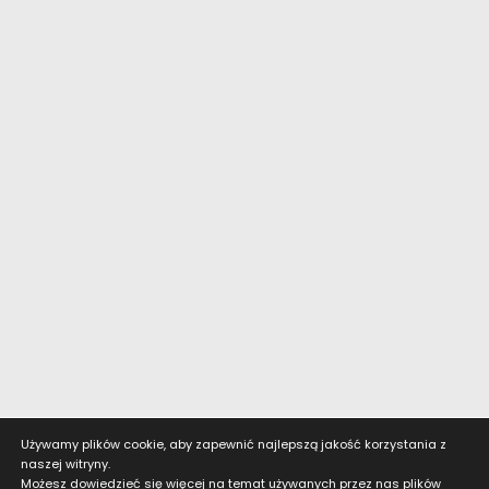
Używamy plików cookie, aby zapewnić najlepszą jakość korzystania z
naszej witryny.
Możesz dowiedzieć się więcej na temat używanych przez nas plików