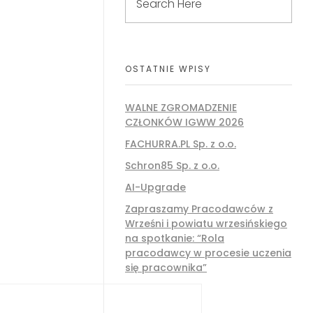
OSTATNIE WPISY
WALNE ZGROMADZENIE
CZŁONKÓW IGWW 2026
FACHURRA.PL Sp. z o.o.
Schron85 Sp. z o.o.
AI-Upgrade
Zapraszamy Pracodawców z
Wrześni i powiatu wrzesińskiego
na spotkanie: “Rola
pracodawcy w procesie uczenia
się pracownika”