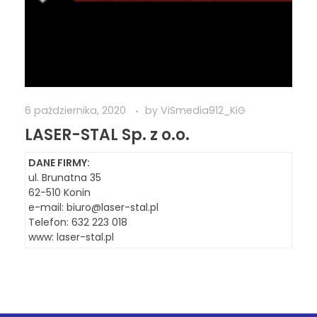
6 października, 2020
by
ViSmedia912_KiG
LASER-STAL Sp. z o.o.
DANE FIRMY:
ul. Brunatna 35
62-510 Konin
e-mail:
biuro@laser-stal.pl
Telefon: 632 223 018
www:
laser-stal.pl