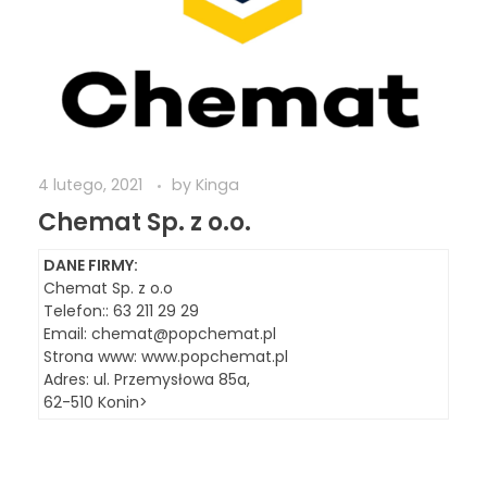
4 lutego, 2021
by
Kinga
Chemat Sp. z o.o.
DANE FIRMY:
Chemat Sp. z o.o
Telefon:: 63 211 29 29
Email:
chemat@popchemat.pl
Strona www: www.popchemat.pl
Adres: ul. Przemysłowa 85a,
62-510 Konin>