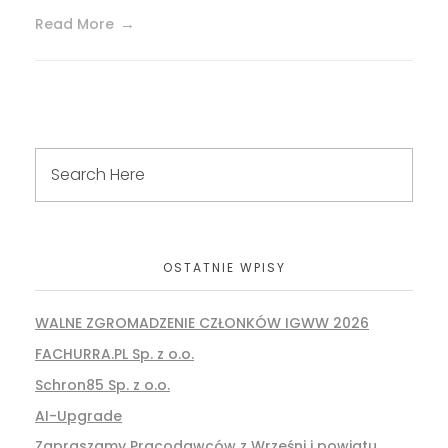
Read More
OSTATNIE WPISY
WALNE ZGROMADZENIE CZŁONKÓW IGWW 2026
FACHURRA.PL Sp. z o.o.
Schron85 Sp. z o.o.
AI-Upgrade
Zapraszamy Pracodawców z Wrześni i powiatu