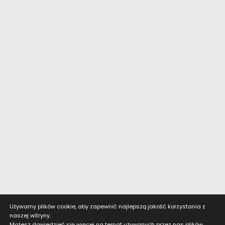
Używamy plików cookie, aby zapewnić najlepszą jakość korzystania z
naszej witryny.
Możesz dowiedzieć się więcej na temat używanych przez nas plików