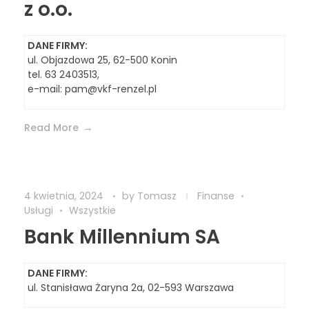
z o.o.
DANE FIRMY:
ul. Objazdowa 25, 62-500 Konin
tel. 63 2403513,
e-mail:
pam@vkf-renzel.pl
Read More
4 kwietnia, 2024
by
Tomasz
Finanse
Usługi
Wszystkie
Bank Millennium SA
DANE FIRMY:
ul. Stanisława Żaryna 2a, 02-593 Warszawa