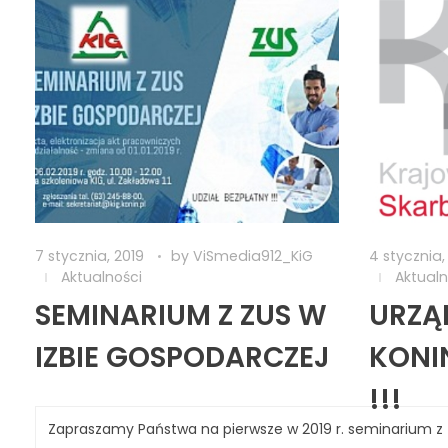
7 stycznia, 2019
by
ViSmedia912_KiG
4 stycznia,
Aktualności
Aktualn
SEMINARIUM Z ZUS W
URZĄ
IZBIE GOSPODARCZEJ
KONI
!!!
Zapraszamy Państwa na pierwsze w 2019 r. seminarium z Z