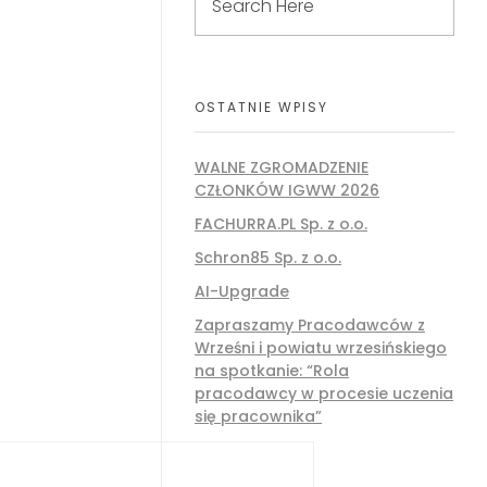
OSTATNIE WPISY
WALNE ZGROMADZENIE
CZŁONKÓW IGWW 2026
FACHURRA.PL Sp. z o.o.
Schron85 Sp. z o.o.
AI-Upgrade
Zapraszamy Pracodawców z
Wrześni i powiatu wrzesińskiego
na spotkanie: “Rola
pracodawcy w procesie uczenia
się pracownika”