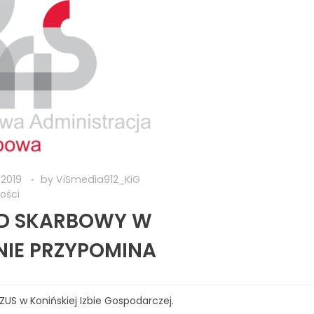
 2019
by
ViSmedia912_KiG
ości
D SKARBOWY W
NIE PRZYPOMINA
US w Konińskiej Izbie Gospodarczej.