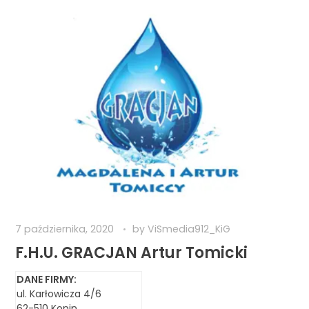
7 października, 2020
by
ViSmedia912_KiG
F.H.U. GRACJAN Artur Tomicki
DANE FIRMY:
ul. Karłowicza 4/6
62-510 Konin