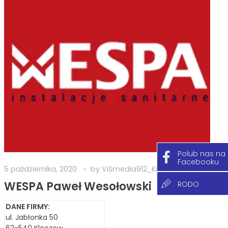
Polub nas na
Facebooku
5 października, 2020
by
ViSmedia912_KiG
WESPA Paweł Wesołowski
RODO
DANE FIRMY:
ul. Jabłonka 50
62-540 Kleczew