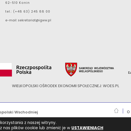
62-510 Konin
tel.: (+48 63) 245 88 00
e-mail:
sekretariat@igww.pl
WIELKOPOLSKI OŚRODEK EKONOMII SPOŁECZNEJ: WOES.PL
opolski Wschodniej
O 
orzystania z naszej witryny.
 nas plików cookie lub zmienić je w
USTAWIENIACH