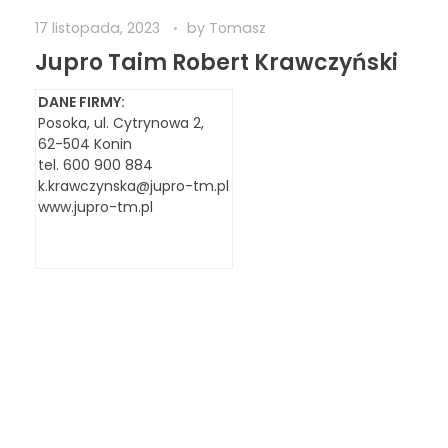
17 listopada, 2023
by
Tomasz
Jupro Taim Robert Krawczyński
DANE FIRMY:
Posoka, ul. Cytrynowa 2,
62-504 Konin
tel. 600 900 884
k.krawczynska@jupro-tm.pl
www.jupro-tm.pl