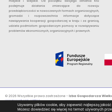
miejskie i wiejskie. Od początku swojego istnienia KIG
podejmuje działania zmierzające do rozwoju
przedsiębiorczości w nowoczesnych formach organizacyjnych,
gromadzi i rozpowszechnia informacje dotyczące
nawiązywania kooperacji gospodarczej w kraju i za granicą,
udziela podmiotom gospodarczym pomocy w rozwiązywaniu
problemów ekonomicznych, organizacyjnych i prawnych.
© 2026 Wszystkie prawa zastrzeżone -
Izba Gospodarcza Wielk
WYKONANIE:
VIS-MEDIA
Używamy plików cookie, aby zapewnić najlepszą jakość k
Możesz dowiedzieć się więcej na temat używanych przez