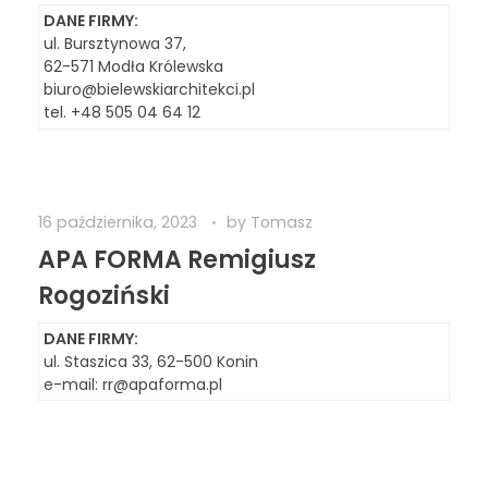
DANE FIRMY:
ul. Bursztynowa 37,
62-571 Modła Królewska
biuro@bielewskiarchitekci.pl
tel. +48 505 04 64 12
16 października, 2023
by
Tomasz
APA FORMA Remigiusz
Rogoziński
DANE FIRMY:
ul. Staszica 33, 62-500 Konin
e-mail:
rr@apaforma.pl