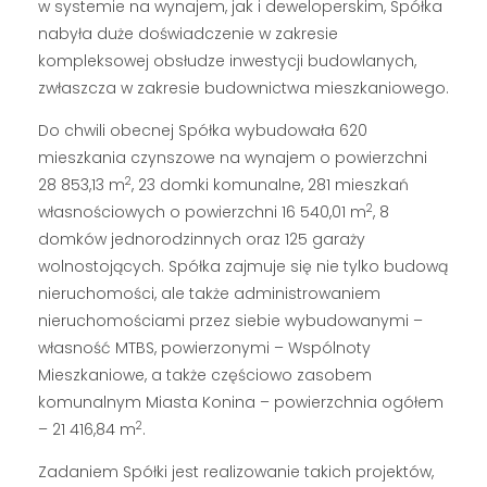
w systemie na wynajem, jak i deweloperskim, Spółka
nabyła duże doświadczenie w zakresie
kompleksowej obsłudze inwestycji budowlanych,
zwłaszcza w zakresie budownictwa mieszkaniowego.
Do chwili obecnej Spółka wybudowała 620
mieszkania czynszowe na wynajem o powierzchni
2
28 853,13 m
, 23 domki komunalne, 281 mieszkań
2
własnościowych o powierzchni 16 540,01 m
, 8
domków jednorodzinnych oraz 125 garaży
wolnostojących. Spółka zajmuje się nie tylko budową
nieruchomości, ale także administrowaniem
nieruchomościami przez siebie wybudowanymi –
własność MTBS, powierzonymi – Wspólnoty
Mieszkaniowe, a także częściowo zasobem
komunalnym Miasta Konina – powierzchnia ogółem
2
– 21 416,84 m
.
Zadaniem Spółki jest realizowanie takich projektów,