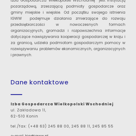
Izba Gospodarcza Wielkopolski Wschodniej jest instytucją
pozarządową, zrzeszającą podmioty gospodarcze oraz
gminy miejskie i wiejskie. Od początku swojego istnienia
IGWW podejmuje działania zmierzające do rozwoju
przedsiębiorczości w nowoczesnych formach
organizacyjnych, gromadzi i rozpowszechnia informacje
dotyczące nawiązywania kooperacji gospodarczej w kraju i
za granicą, udziela podmiotom gospodarczym pomocy w
rozwiązywaniu problemów ekonomicznych, organizacyjnych
i prawnych.
Dane kontaktowe
Izba Gospodarcza Wielkopolski Wschodniej
ul. Zakładowa 11,
62-510 Konin
tel./fax: (+48 63) 245 88 00, 245 88 11, 245 85 55
e-mail:
kig@igww.pl