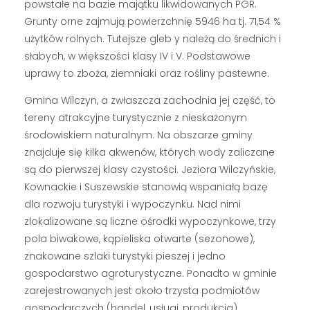
powstałe na bazie majątku likwidowanych PGR.
Grunty orne zajmują powierzchnię 5946 ha tj. 71,54 %
użytków rolnych. Tutejsze gleb y należą do średnich i
słabych, w większości klasy IV i V. Podstawowe
uprawy to zboża, ziemniaki oraz rośliny pastewne.
Gmina Wilczyn, a zwłaszcza zachodnia jej część, to
tereny atrakcyjne turystycznie z nieskażonym
środowiskiem naturalnym. Na obszarze gminy
znajduje się kilka akwenów, których wody zaliczane
są do pierwszej klasy czystości. Jeziora Wilczyńskie,
Kownackie i Suszewskie stanowią wspaniałą bazę
dla rozwoju turystyki i wypoczynku. Nad nimi
zlokalizowane są liczne ośrodki wypoczynkowe, trzy
pola biwakowe, kąpieliska otwarte (sezonowe),
znakowane szlaki turystyki pieszej i jedno
gospodarstwo agroturystyczne. Ponadto w gminie
zarejestrowanych jest około trzysta podmiotów
gospodarczych (handel, usługi, produkcja).