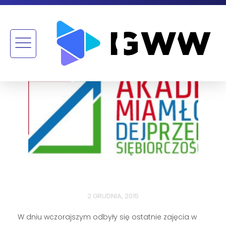
2 GRUDNIA, 2015
W dniu wczorajszym odbyły się ostatnie zajęcia w