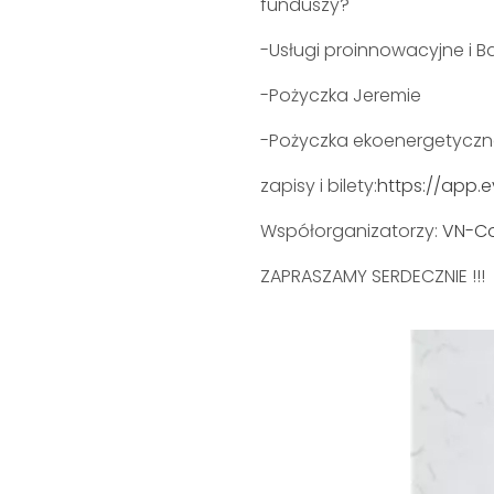
funduszy?
-Usługi proinnowacyjne i 
-Pożyczka Jeremie
-Pożyczka ekoenergetycz
zapisy i bilety:
https://app.
Współorganizatorzy:
VN-Co
ZAPRASZAMY SERDECZNIE !!!