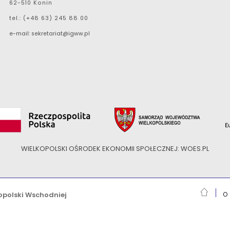
62-510 Konin
tel.: (+48 63) 245 88 00
e-mail:
sekretariat@igww.pl
WIELKOPOLSKI OŚRODEK EKONOMII SPOŁECZNEJ: WOES.PL
opolski Wschodniej
O 