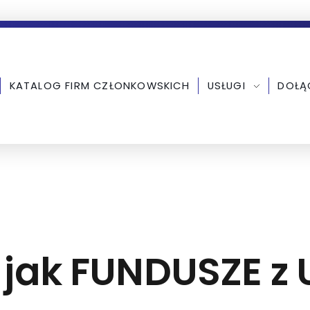
KATALOG FIRM CZŁONKOWSKICH
USŁUGI
DOŁĄ
 F jak FUNDUSZE z 