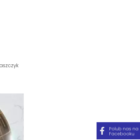
aszczyk
Polub nas na
Facebooku