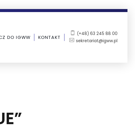
(+48) 63 245 88 00
CZ DO IGWW
KONTAKT
sekretariat@igww.pl
UE”