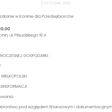
5 STYCZNIA, 2023
otkanie w Koninie dla Przedsiębiorców
20.00
n, ul. Piłsudskiego 16 A
OWOCZESNEJ GOSPODARKI :
Y
 WIELKOPOLSKI
TRANSFORMACJI
kowania
ębiorstwo pod względem finansowym i dokumentacyjnym 