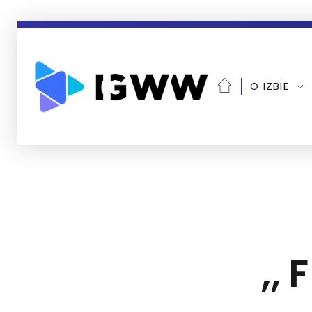
O IZBIE
,,